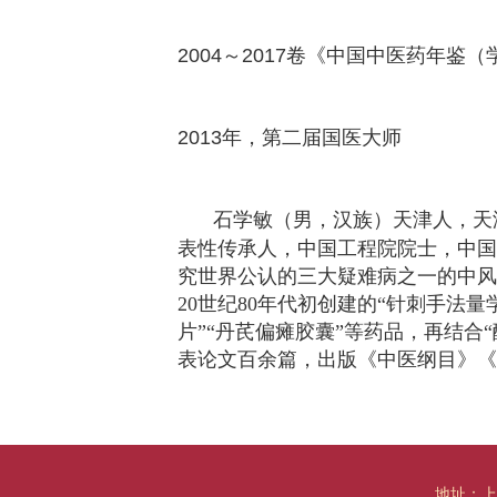
2004
～
2017
卷
《中国中医药年鉴
（
20
13
年，第
二
届国医大师
石学敏
（男，汉族）
天津人，
天
表性传承人，中国工程院院士，中国
究世界公认的三大疑难病之一的中风
20世纪80年代初创建的“针刺手法
片”“丹芪偏瘫胶囊”等药品，再结合
表论文百余篇，出版《中医纲目》《
地址：上